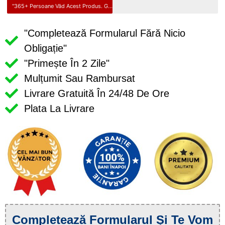
"365+ Persoane Văd Acest Produs. Grăbește-te Înainte Să Se Epuizeze!"
"Completează Formularul Fără Nicio
Obligație"
"Primește În 2 Zile"
Mulțumit Sau Rambursat
Livrare Gratuită În 24/48 De Ore
Plata La Livrare
Completează Formularul Și Te Vom