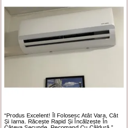
“Produs Excelent! Îl Folosesc Atât Vara, Cât
Și Iarna. Răcește Rapid Și Încălzește În
Câteva Secunde. Recomand Cu Căldură.”