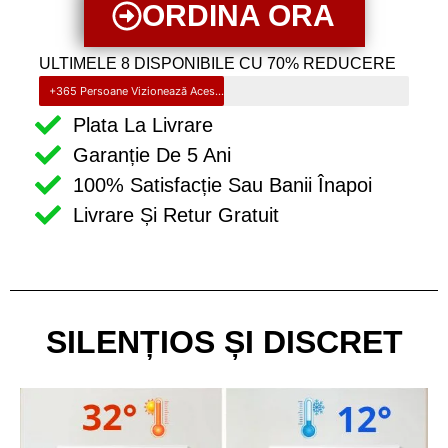
ORDINA ORA
ULTIMELE 8 DISPONIBILE CU 70% REDUCERE
+365 Persoane Vizionează Acest Produs. Grăbește-te Înainte Să Se Epuizeze!
Plata La Livrare
Garanție De 5 Ani
100% Satisfacție Sau Banii Înapoi
Livrare Și Retur Gratuit
SILENȚIOS ȘI DISCRET