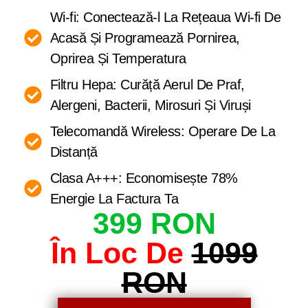
Wi-fi: Conectează-l La Rețeaua Wi-fi De
Acasă Și Programează Pornirea,
Oprirea Și Temperatura
Filtru Hepa: Curăță Aerul De Praf,
Alergeni, Bacterii, Mirosuri Și Viruși
Telecomandă Wireless: Operare De La
Distanță
Clasa A+++: Economisește 78%
Energie La Factura Ta
399 RON
În Loc De
1099
RON