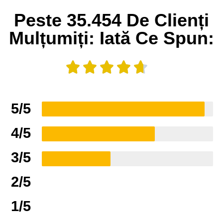
Peste 35.454 De Clienți
Mulțumiți: Iată Ce Spun:
5/5
4/5
3/5
2/5
1/5