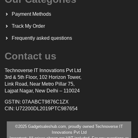
Payment Methods
Track My Order
Frequently asked questions
Contact us
Technoverse IT Innovations Pvt Ltd
3rd & 5th Floor, 102 Horizon Tower,
Link Road, Near Metro Pillar 75,
Lajpat Nagar, New Delhi – 110024
GSTIN: 07AABCT9876C1ZX
CIN: U72200DL2019PTC987654
©2025 Gadgetsaleshub.com, proudly owned Technoverse IT
Innovations Pvt Ltd