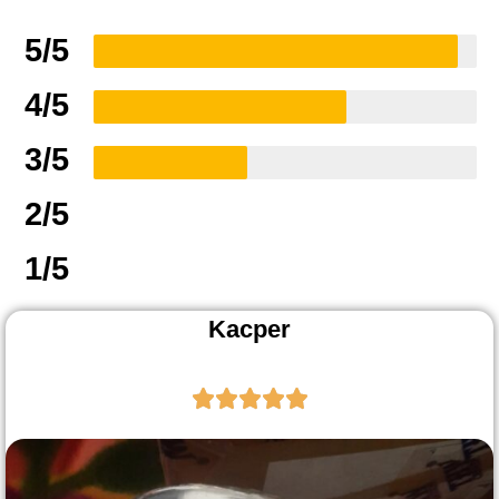
5/5
4/5
3/5
2/5
1/5
Kacper