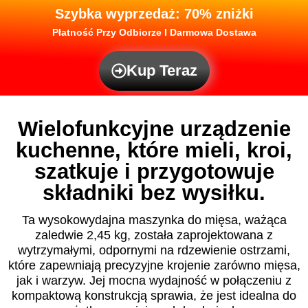
Szybka wyprzedaż: 70% zniżki
Płatność Przy Odbiorze I Darmowa Dostawa
Kup Teraz
Wielofunkcyjne urządzenie
kuchenne, które mieli, kroi,
szatkuje i przygotowuje
składniki bez wysiłku.
Ta wysokowydajna maszynka do mięsa, ważąca
zaledwie 2,45 kg, została zaprojektowana z
wytrzymałymi, odpornymi na rdzewienie ostrzami,
które zapewniają precyzyjne krojenie zarówno mięsa,
jak i warzyw. Jej mocna wydajność w połączeniu z
kompaktową konstrukcją sprawia, że jest idealna do