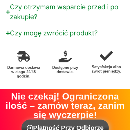
Czy otrzymam wsparcie przed i po
zakupie?
Czy mogę zwrócić produkt?
Satysfakcja albo
Darmowa dostawa
Dostępne przy
zwrot pieniędzy.
w ciągu 24/48
dostawie.
godzin.
Nie czekaj! Ograniczona
ilość – zamów teraz, zanim
się wyczerpie!
Płatność Przy Odbiorze