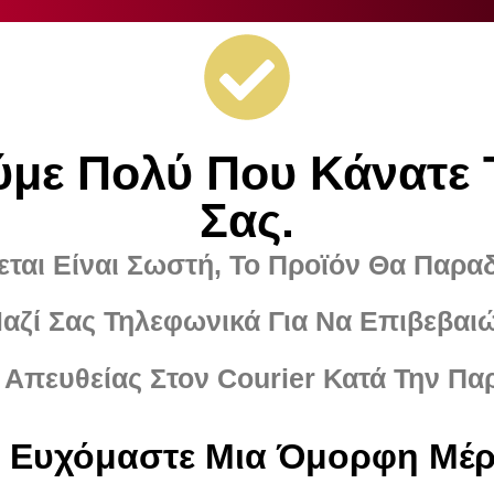
ύμε Πολύ Που Κάνατε 
Σας.
ται Είναι Σωστή, Το Προϊόν Θα Παρα
ζί Σας Τηλεφωνικά Για Να Επιβεβαι
 Απευθείας Στον Courier Κατά Την Πα
 Ευχόμαστε Μια Όμορφη Μέ