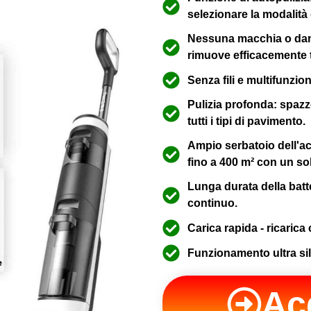
selezionare la modalità 
Nessuna macchia o danno
rimuove efficacemente t
Senza fili e multifunzio
Pulizia profonda: spazzo
tutti i tipi di pavimento.
Ampio serbatoio dell'ac
fino a 400 m² con un so
Lunga durata della batt
continuo.
Carica rapida - ricarica
Funzionamento ultra sil
Ac