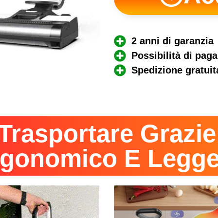
2 anni di garanzia
Possibilità di pag
Spedizione gratuit
 Trasportare Grazie
rgonomico E Legge