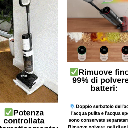
Rimuove fino
99% di polvere
batteri:
Doppio serbatoio dell’a
Potenza
l’acqua pulita e l’acqua s
controllata
sono conservate separatam
Rimuove polvere, peli di ani