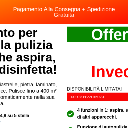
Pagamento Alla Consegna + Spedizione
Gratuita
to per
Offer
la pulizia
he aspira,
disinfetta!
Inve
piastrelle, pietra, laminato,
DISPONIBILITÀ LIMITATA!
cc. Pulisce fino a 400 m²
utomaticamente nella sua
SOLO 8 PEZZI RIMASTI!
ca.
4 funzioni in 1: aspira,
4,8 su 5 stelle
di altri apparecchi.
Funzione di autopulizia: