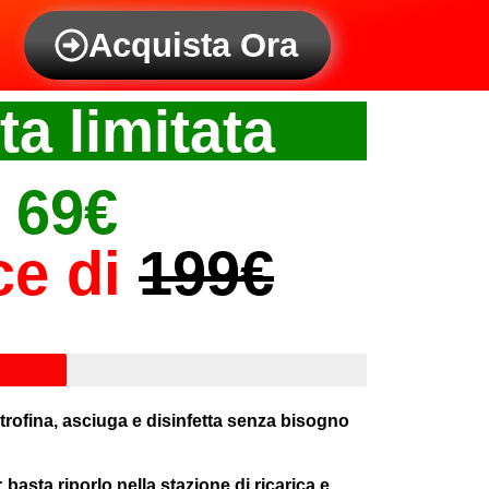
Acquista Ora
ta limitata
69€
ce di
199€
 strofina, asciuga e disinfetta senza bisogno
 basta riporlo nella stazione di ricarica e