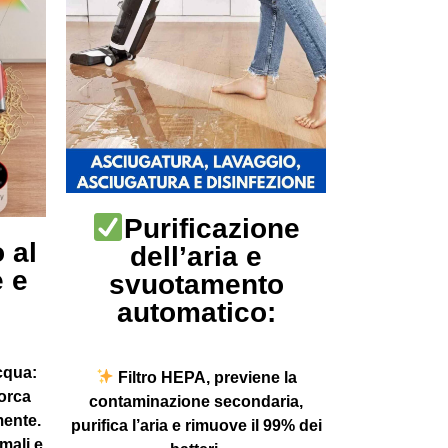
Purificazione
 al
dell’aria e
 e
svuotamento
automatico:
cqua:
Filtro HEPA, previene la
porca
contaminazione secondaria,
ente.
purifica l’aria e rimuove il 99% dei
mali e