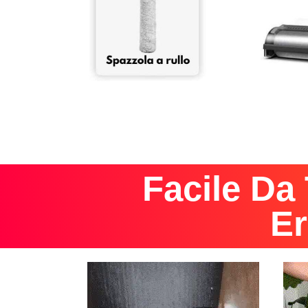
Facile Da
E