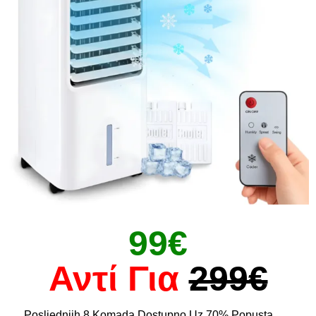
99€
Αντί Για
299€
Posljednjih 8 Komada Dostupno Uz 70% Popusta