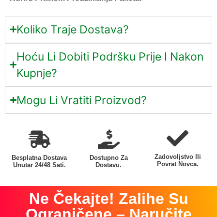
Koliko Traje Dostava?
Hoću Li Dobiti Podršku Prije I Nakon
Kupnje?
Mogu Li Vratiti Proizvod?
Zadovoljstvo Ili
Besplatna Dostava
Dostupno Za
Povrat Novca.
Unutar 24/48 Sati.
Dostavu.
Ne Čekajte! Zalihe Su
Ograničene – Naručite