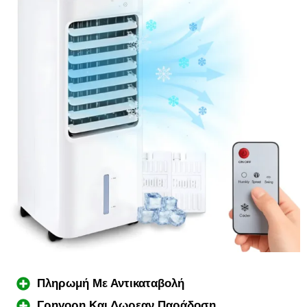
Πληρωμή Με Αντικαταβολή
Γρηγορη Και Δωρεαν Παράδοση