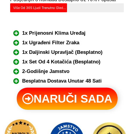
Više Od 365 Ljudi Trenutno Gleda Ovaj Proizvod – Požuri Prije Nego Što Se Rasproda!
1x Prijenosni Klima Uređaj
1x Ugrađeni Filter Zraka
1x Daljinski Upravljač (Besplatno)
1x Set Od 4 Kotačića (Besplatno)
2-Godišnje Jamstvo
Besplatna Dostava Unutar 48 Sati
NARUČI SADA