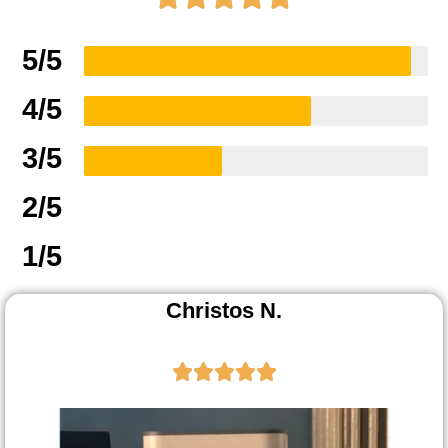
5/5
4/5
3/5
2/5
1/5
Christos N.