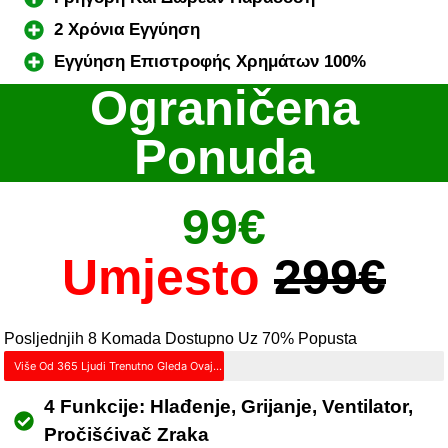
2 Χρόνια Εγγύηση
Εγγύηση Επιστροφής Χρημάτων 100%
Ograničena
Ponuda
99€
Umjesto
299€
Posljednjih 8 Komada Dostupno Uz 70% Popusta
Više Od 365 Ljudi Trenutno Gleda Ovaj Proizvod – Požuri Prije Nego Što Se Rasproda!
4 Funkcije: Hlađenje, Grijanje, Ventilator,
Pročišćivač Zraka