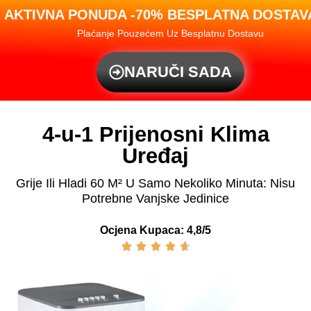
AKTIVNA PONUDA -70% BESPLATNA DOSTA
Plaćanje Pouzećem Uz Besplatnu Dostavu
NARUČI SADA
4-u-1 Prijenosni Klima
Uređaj
Grije Ili Hladi 60 M² U Samo Nekoliko Minuta: Nisu
Potrebne Vanjske Jedinice
Ocjena Kupaca: 4,8/5