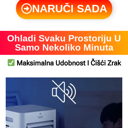
NARUČI SADA
Ohladi Svaku Prostoriju U
Samo Nekoliko Minuta
Maksimalna Udobnost I Čišći Zrak