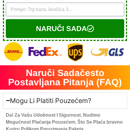
NARUČI SADA
Naruči Sadačesto
Postavljana Pitanja (FAQ)
Mogu Li Platiti Pouzećem?
Da! Za Vašu Udobnost I Sigurnost, Nudimo
Mogućnost Plaćanja Pouzećem, Što Se Plaća Izravno
Kuriru Prilikom Preuzimanja Paketa.